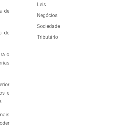
Leis
a de
Negócios
Sociedade
o de
Tributário
ara o
rias
rior
os e
e.
 mais
oder