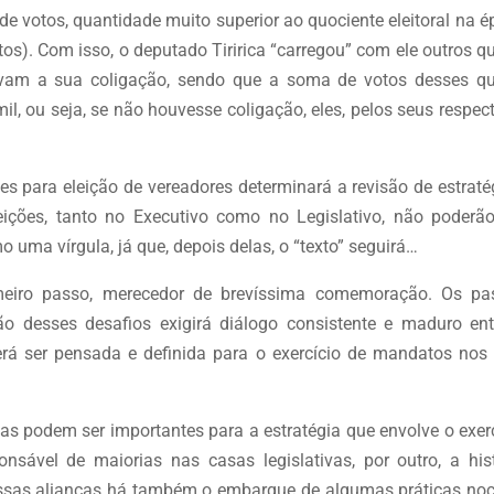
 de votos, quantidade muito superior ao quociente eleitoral na 
tos). Com isso, o deputado Tiririca “carregou” com ele outros q
avam a sua coligação, sendo que a soma de votos desses qu
il, ou seja, se não houvesse coligação, eles, pelos seus respec
es para eleição de vereadores determinará a revisão de estraté
eleições, tanto no Executivo como no Legislativo, não poderã
uma vírgula, já que, depois delas, o “texto” seguirá…
imeiro passo, merecedor de brevíssima comemoração. Os pa
ão desses desafios exigirá diálogo consistente e maduro ent
verá ser pensada e definida para o exercício de mandatos nos
ias podem ser importantes para a estratégia que envolve o exer
sável de maiorias nas casas legislativas, por outro, a hist
nessas alianças há também o embarque de algumas práticas noc