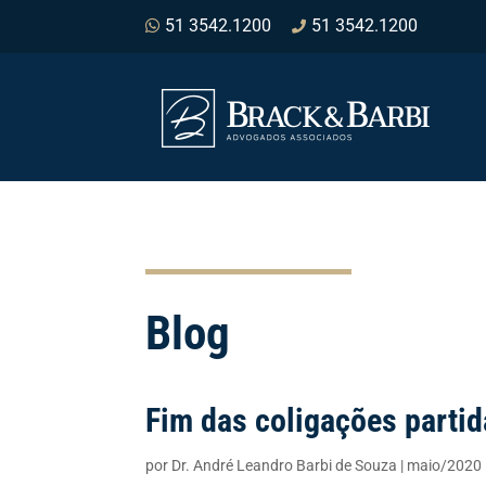
51 3542.1200
51 3542.1200
Blog
Fim das coligações partid
por
Dr. André Leandro Barbi de Souza
|
maio/2020