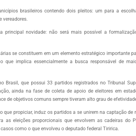
icípios brasileiros contendo dois pleitos: um para a escolh
de vereadores.
 a principal novidade: não será mais possível a formalizaçã
dárias se constituem em um elemento estratégico importante p
 o que implica essencialmente a busca responsável de maio
Brasil, que possui 33 partidos registrados no Tribunal Supe
ação, ainda na fase de coleta de apoio de eleitores em estad
ance de objetivos comuns sempre tiveram alto grau de efetividad
do que propiciar, induz os partidos a se unirem na captação de
ra as eleições proporcionais que envolvem as cadeiras do P
, casos como o que envolveu o deputado federal Tiririca.