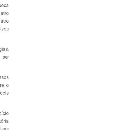
época
uatro
atro
tivos
gias,
o ser
ssos
re o
 dois
cício
ória
ivas