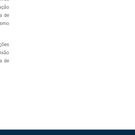
ração
a de
gismo
ições
cisão
 a de